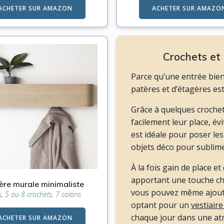
ACHETER SUR AMAZON
ACHETER SUR AMAZO
Crochets et 
Parce qu’une entrée bien
patères et d’étagères est 
Grâce à quelques croche
facilement leur place, évi
est idéale pour poser le
objets déco pour sublime
À la fois gain de place et
apportant une touche chal
ère murale minimaliste
vous pouvez même ajout
s, 5 ou 8 crochets, 7 coloris
optant pour un
vestiaire
chaque jour dans une a
ACHETER SUR AMAZON