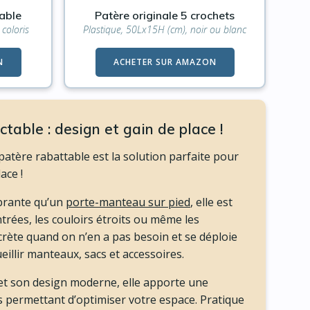
able
Patère originale 5 crochets
coloris
Plastique, 50Lx15H (cm), noir ou blanc
N
ACHETER SUR AMAZON
ctable : design et gain de place !
 patère rabattable est la solution parfaite pour
ace !
rante qu’un
porte-manteau sur pied
, elle est
ntrées, les couloirs étroits ou même les
scrète quand on n’en a pas besoin et se déploie
ueillir manteaux, sacs et accessoires.
et son design moderne, elle apporte une
 permettant d’optimiser votre espace. Pratique