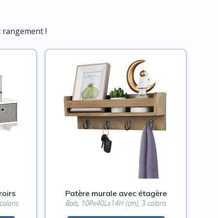
t rangement !
roirs
Patère murale avec étagère
oloris
Bois, 10Px40Lx14H (cm), 3 coloris