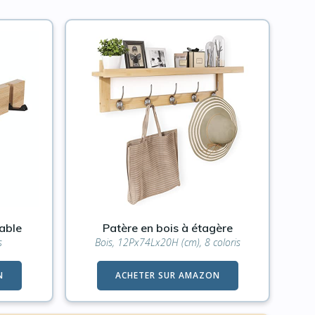
able
Patère en bois à étagère
s
Bois, 12Px74Lx20H (cm), 8 coloris
N
ACHETER SUR AMAZON