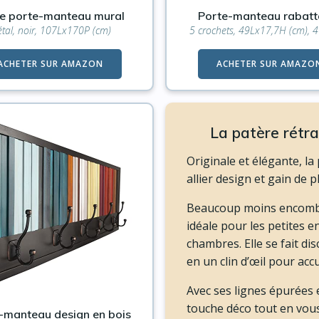
e porte-manteau mural
Porte-manteau rabatt
tal, noir, 107Lx170P (cm)
5 crochets, 49Lx17,7H (cm), 4 
ACHETER SUR AMAZON
ACHETER SUR AMAZO
La patère rétra
Originale et élégante, la
allier design et gain de pl
Beaucoup moins encomb
idéale pour les petites e
chambres. Elle se fait di
en un clin d’œil pour acc
Avec ses lignes épurées 
touche déco tout en vous
-manteau design en bois