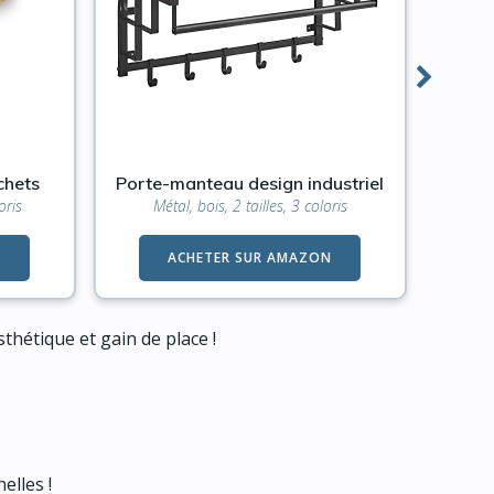
chets
Porte-manteau design industriel
Arb
oris
Métal, bois, 2 tailles, 3 coloris
N
ACHETER SUR AMAZON
thétique et gain de place !
elles !