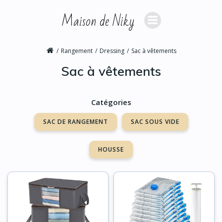
Aller
Maison de Niky
au
contenu
Rangement
Dressing
Sac à vêtements
Sac à vêtements
Catégories
SAC DE RANGEMENT
SAC SOUS VIDE
HOUSSE