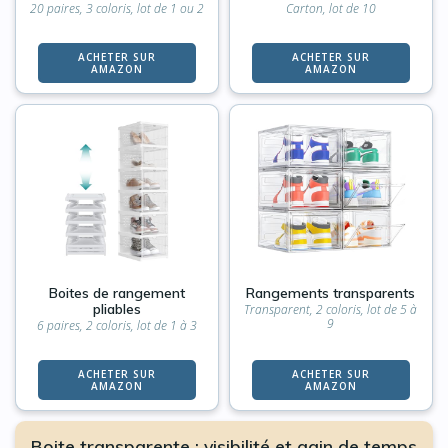
20 paires, 3 coloris, lot de 1 ou 2
Carton, lot de 10
ACHETER SUR
ACHETER SUR
AMAZON
AMAZON
Boites de rangement
Rangements transparents
pliables
Transparent, 2 coloris, lot de 5 à
9
6 paires, 2 coloris, lot de 1 à 3
ACHETER SUR
ACHETER SUR
AMAZON
AMAZON
Boite transparente : visibilité et gain de temps