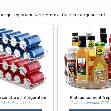
urs qui apportent clarté, ordre et fraîcheur au quotidien !
 canette de réfrigérateur
Plateau tournant à ép
15Lx10H (cm), lot de 2 ou 4
Plastique, tournant, ∅ 23,