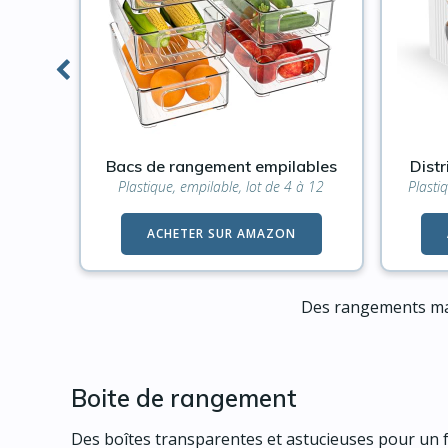
frigo
Bacs de rangement empilables
Distr
 ou 9
Plastique, empilable, lot de 4 à 12
Plasti
ACHETER SUR AMAZON
Des rangements mali
Boite de rangement
Des boîtes transparentes et astucieuses pour un fri