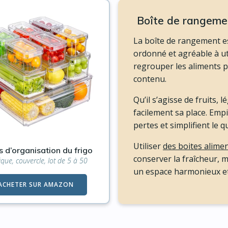
Boîte de rangement
La boîte de rangement e
ordonné et agréable à ut
regrouper les aliments pa
contenu.
Qu’il s’agisse de fruits, 
facilement sa place. Empi
pertes et simplifient le q
Utiliser
des boites alime
s d’organisation du frigo
conserver la fraîcheur, m
ique, couvercle, lot de 5 à 50
un espace harmonieux et
ACHETER SUR AMAZON