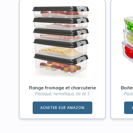
Range fromage et charcuterie
Boite
Plastique, hermétique, lot de 5
Plast
ACHETER SUR AMAZON