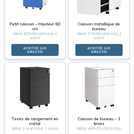
Petit caisson – Hauteur 60
Caisson métallique de
cm
bureau
Métal, 45Px40Lx60H (cm), 6
Métal, 51Px40Lx64H (cm), 3
coloris
coloris
ACHETER SUR
ACHETER SUR
AMAZON
AMAZON
Tiroirs de rangement en
Caisson de bureau – 3
métal
tiroirs
Métal, 3 ou 4 tiroirs, 3 coloris
Métal, 46Px30Lx59,2H (cm)