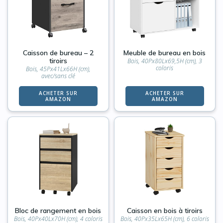
Caisson de bureau – 2
Meuble de bureau en bois
tiroirs
Bois, 40Px80Lx69,5H (cm), 3
coloris
Bois, 45Px41Lx66H (cm),
avec/sans clé
ACHETER SUR
ACHETER SUR
AMAZON
AMAZON
Bloc de rangement en bois
Caisson en bois à tiroirs
Bois, 40Px40Lx70H (cm), 4 coloris
Bois, 40Px35Lx65H (cm), 6 coloris