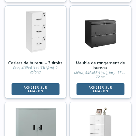
Casiers de bureau – 3 tiroirs
Meuble de rangement de
bureau
Bois, 40Px41Lx103H (cm), 2
coloris
Métal, 44Px66H (cm), larg. 37 ou
72 cm
ACHETER SUR
ACHETER SUR
AMAZON
AMAZON