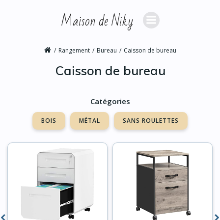
Aller
Maison de Niky
au
contenu
Rangement
Bureau
Caisson de bureau
Caisson de bureau
Catégories
BOIS
MÉTAL
SANS ROULETTES