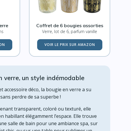
erre
Coffret de 6 bougies assorties
ms
Verre, lot de 6, parfum vanille
ZON
VOIR LE PRIX SUR AMAZON
n verre, un style indémodable
et accessoire déco, la bougie en verre a su
 sans perdre de sa superbe !
enant transparent, coloré ou texturé, elle
en habillant élégamment l’espace. Elle trouve
 une salle de bain pour une ambiance spa, sur
et chic, ou sur une table pour sublimer un