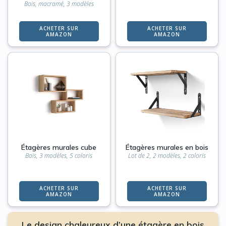
Bois, macramé, 3 modèles
ACHETER SUR
ACHETER SUR
AMAZON
AMAZON
Étagères murales cube
Étagères murales en bois
Bois, 3 modèles, 5 coloris
Lot de 2, 2 modèles, 2 coloris
ACHETER SUR
ACHETER SUR
AMAZON
AMAZON
Le design chaleureux d’une étagère en bois