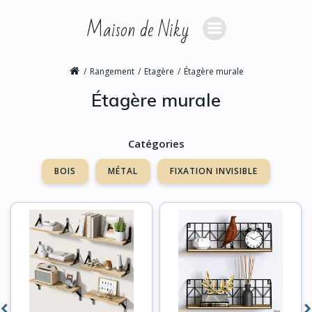
Aller
Maison de Niky
au
contenu
Rangement
Etagère
Étagère murale
Étagère murale
Catégories
BOIS
MÉTAL
FIXATION INVISIBLE