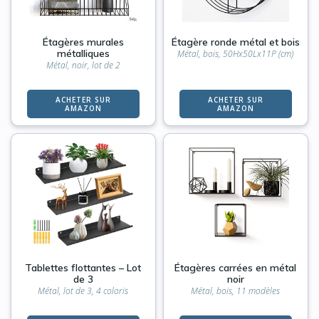
Étagères murales
Étagère ronde métal et bois
métalliques
Métal, bois, 50Hx50Lx11P (cm)
Métal, noir, lot de 2
ACHETER SUR
ACHETER SUR
AMAZON
AMAZON
Tablettes flottantes – Lot
Étagères carrées en métal
de 3
noir
Métal, lot de 3, 4 coloris
Métal, bois, 11 modèles