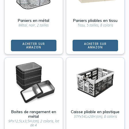
Paniers en métal
Paniers pliables en tissu
Métal, noir, 2 tailles
Tissu, 5 tailles, 8 coloris
ACHETER SUR
ACHETER SUR
AMAZON
AMAZON
Boites de rangement en
Caisse pliable en plastique
métal
37Px54Lx28H (cm), 8 coloris
9Px12,5Lx3,5H (cm), 2 coloris, lot
de 4