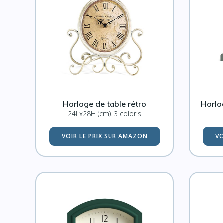
Horloge de table rétro
Horlo
24Lx28H (cm), 3 coloris
VOIR LE PRIX SUR AMAZON
VO