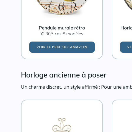
Pendule murale rétro
Horl
∅ 30,5 cm, 8 modèles
VOIR LE PRIX SUR AMAZON
VO
Horloge ancienne à poser
Un charme discret, un style affirmé : Pour une am