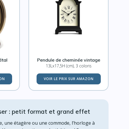
étal
Pendule de cheminée vintage
13Lx17,5H (cm), 3 coloris
ZON
VOIR LE PRIX SUR AMAZON
ser : petit format et grand effet
e, une étagère ou une commode, l’horloge à