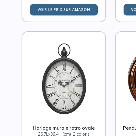
VOIR LE PRIX SUR AMAZON
VO
Horloge murale rétro ovale
Pendu
26,7Lx39,4H (cm), 2 coloris